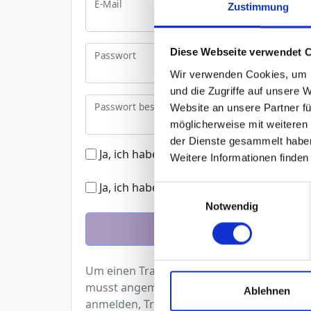
E-Mail
Zustimmung
Diese Webseite verwendet 
Passwort
Wir verwenden Cookies, um I
und die Zugriffe auf unsere 
Passwort bestätigen
Website an unsere Partner fü
möglicherweise mit weiteren
der Dienste gesammelt habe
Ja, ich habe die Datenschutzhinweise ge
Weitere Informationen finden
Ja, ich habe die AGBs gelesen und akzept
Einwilligungsauswahl
Notwendig
Registeriere
Um einen Trainingsplan zu erstellen, benö
musst angemeldet sein. Die Registrierung i
Ablehnen
anmelden, Trainingsplan direkt erstellen un