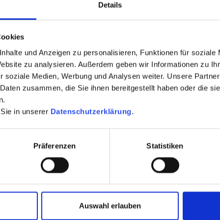
Details
Cookies
nhalte und Anzeigen zu personalisieren, Funktionen für soziale
Website zu analysieren. Außerdem geben wir Informationen zu I
r soziale Medien, Werbung und Analysen weiter. Unsere Partner
 Daten zusammen, die Sie ihnen bereitgestellt haben oder die s
n.
lesen und akzeptiert.
 Sie in unserer
Datenschutzerklärung
.
iert.
Präferenzen
Statistiken
n
tigst du einen Account und
st kostenlos. Also
Auswahl erlauben
d trainieren ;)